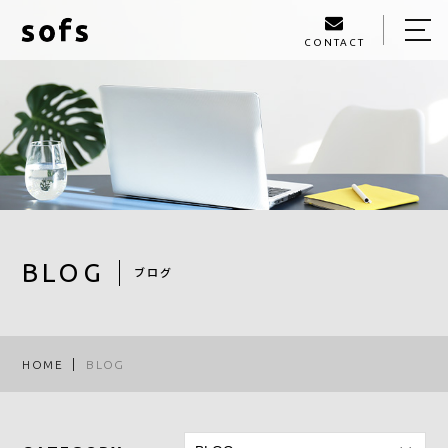
CONTACT
HOME
ABOUT
MENU
SALON MENU
SCHOOL MENU
STYLE
BLOG
ブログ
STAFF
BLOG
HOME
BLOG
ACCESS