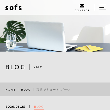
CONTACT
HOME
ABOUT
MENU
SALON MENU
SCHOOL MENU
STYLE
BLOG
ブログ
STAFF
BLOG
HOME
BLOG
束感でキュートに(^^♪
ACCESS
BLOG
2026.01.25